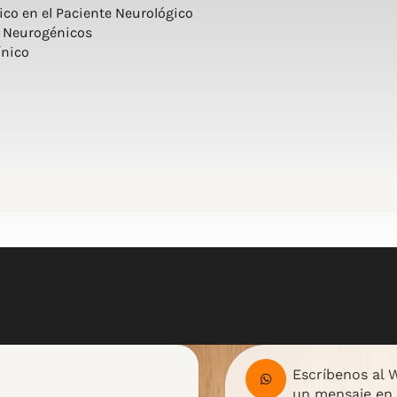
ico en el Paciente Neurológico
s Neurogénicos
ínico
Escríbenos al
un mensaje en 