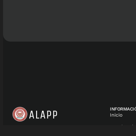
INFORMACI
Inicio
Membresía
secretaria@somosalapp.org