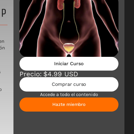
ren
ión
Iniciar Curso
s
Precio:
$4.99 USD
Comprar curso
o
Accede a todo el contenido
Hazte miembro