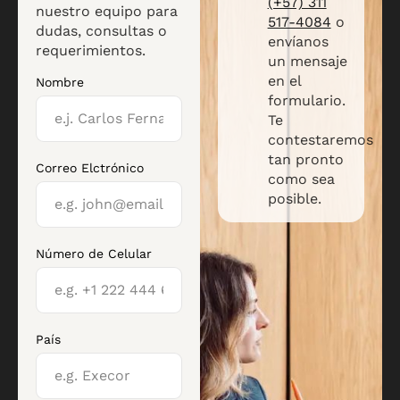
(+57) 311
nuestro equipo para
517-4084
o
dudas, consultas o
envíanos
requerimientos.
un mensaje
en el
Nombre
formulario.
Te
contestaremos
tan pronto
Correo Elctrónico
como sea
posible.
Número de Celular
País