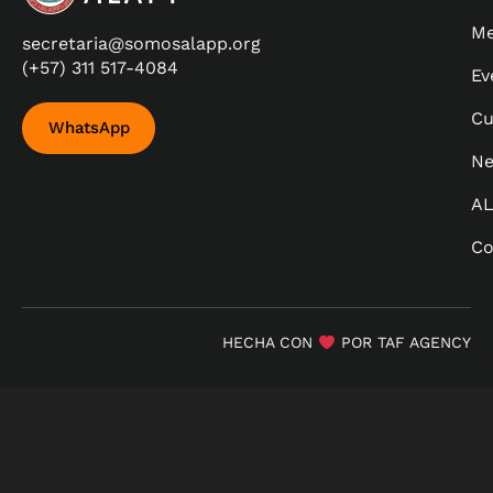
Me
secretaria@somosalapp.org
(+57) 311 517-4084
Ev
Cu
WhatsApp
Ne
A
Co
HECHA CON
POR TAF AGENCY