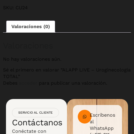
SKU:
CU24
Valoraciones (0)
Valoraciones
No hay valoraciones aún.
Sé el primero en valorar “ALAPP LIVE – Uroginecologia
TOTAL”
Debes
acceder
para publicar una valoración.
SERVICIO AL CLIENTE
Escríbenos
Contáctanos
al
WhatsApp
Conéctate con