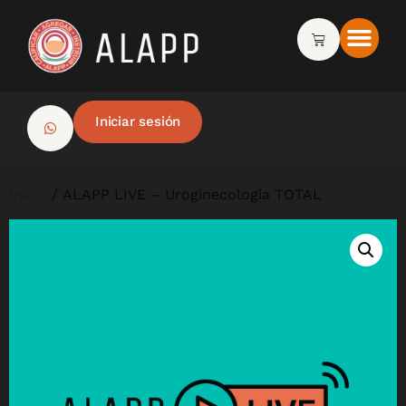
Iniciar sesión
Inicio
/ ALAPP LIVE – Uroginecologia TOTAL