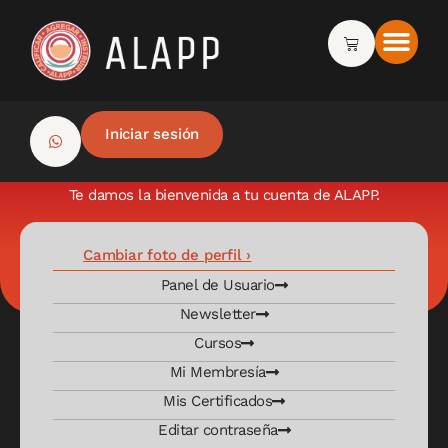
Iniciar sesión
Te damos la bienvenida a tu cuenta de ALAPP.
Cambiar foto de perfil ›
Panel de Usuario
Newsletter
Cursos
Mi Membresía
Mis Certificados
Editar contraseña