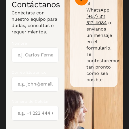
Contáctanos
al
WhatsApp
Conéctate con
(+57) 311
nuestro equipo para
517-4084
o
dudas, consultas o
envíanos
requerimientos.
un mensaje
en el
Nombre
formulario.
Te
contestaremos
tan pronto
Correo Elctrónico
como sea
posible.
Número de Celular