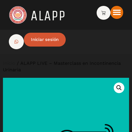
Iniciar sesión
Inicio
/ ALAPP LIVE – Masterclass en Incontinencia
Urinaria