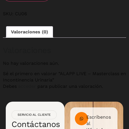
SKU:
CU06
Valoraciones (0)
Valoraciones
No hay valoraciones aún.
Sé el primero en valorar “ALAPP LIVE – Masterclass en
Incontinencia Urinaria”
Debes
acceder
para publicar una valoración.
SERVICIO AL CLIENTE
Escríbenos
Contáctanos
al