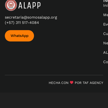
IN
In
Me
secretaria@somosalapp.org
(+57) 311 517-4084
Ev
Cu
WhatsApp
Ne
A
Co
HECHA CON
POR TAF AGENCY