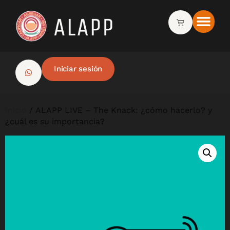
Iniciar sesión
Inicio
/ ALAPP LIVE – The Knack: ¿cómo hacerlo? y
¿cuál es su importancia?