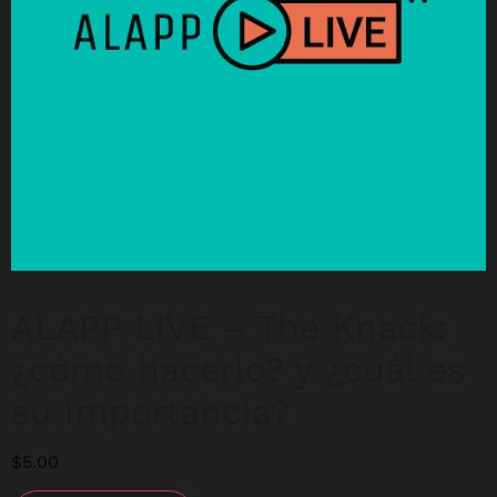
ALAPP LIVE – The Knack:
¿cómo hacerlo? y ¿cuál es
su importancia?
$
5.00