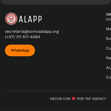
IN
In
Me
secretaria@somosalapp.org
(+57) 311 517-4084
Ev
Cu
WhatsApp
Ne
A
Co
HECHA CON
POR TAF AGENCY