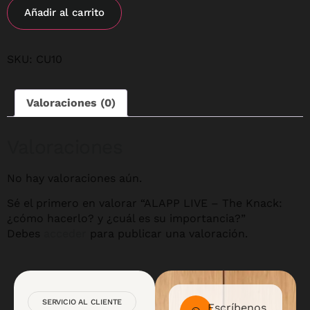
Añadir al carrito
SKU:
CU10
Valoraciones (0)
Valoraciones
No hay valoraciones aún.
Sé el primero en valorar “ALAPP LIVE – The Knack:
¿cómo hacerlo? y ¿cuál es su importancia?”
Debes
acceder
para publicar una valoración.
SERVICIO AL CLIENTE
Escríbenos