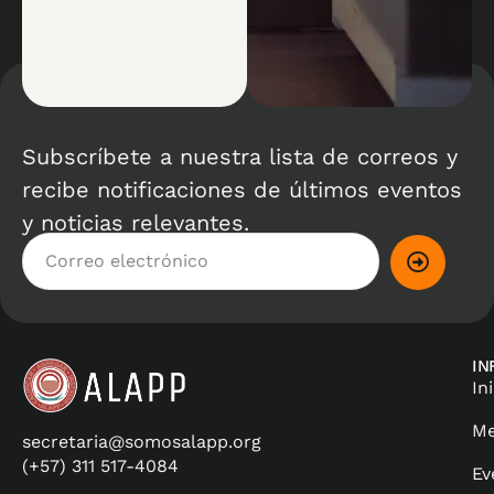
Subscríbete a nuestra lista de correos y
recibe notificaciones de últimos eventos
y noticias relevantes.
IN
In
Me
secretaria@somosalapp.org
(+57) 311 517-4084
Ev