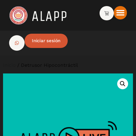
Iniciar sesión
Inicio
/ Detrusor Hipocontráctil