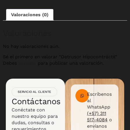
Valoraciones (0)
Valoraciones
No hay valoraciones aún.
Sé el primero en valorar “Detrusor Hipocontráctil”
Debes
acceder
para publicar una valoración.
SERVICIO AL CLIENTE
Escríbenos
Contáctanos
al
WhatsApp
Conéctate con
(+57) 311
nuestro equipo para
517-4084
o
dudas, consultas o
envíanos
requerimientos.