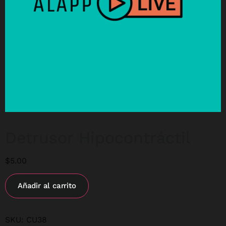
Detrusor Hipocontráctil
$
5.00
Añadir al carrito
SKU:
CU38