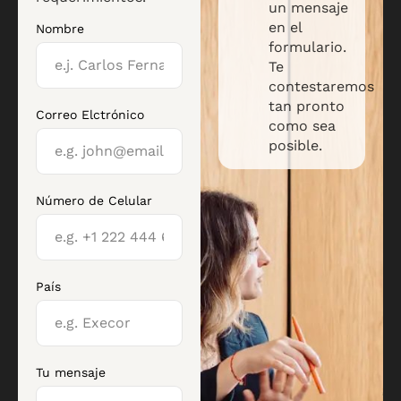
un mensaje
en el
Nombre
formulario.
Te
contestaremos
tan pronto
Correo Elctrónico
como sea
posible.
Número de Celular
País
Tu mensaje