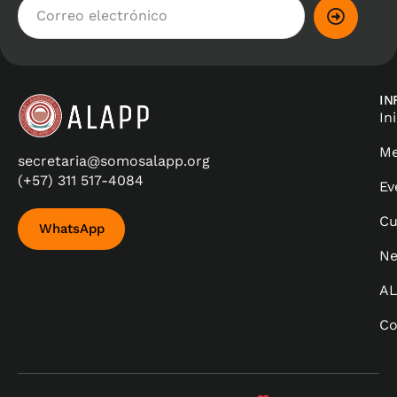
IN
In
Me
secretaria@somosalapp.org
(+57) 311 517-4084
Ev
Cu
WhatsApp
Ne
A
Co