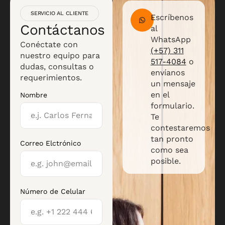
SERVICIO AL CLIENTE
Escríbenos
Contáctanos
al
WhatsApp
Conéctate con
(+57) 311
nuestro equipo para
517-4084
o
dudas, consultas o
envíanos
requerimientos.
un mensaje
en el
Nombre
formulario.
Te
contestaremos
tan pronto
Correo Elctrónico
como sea
posible.
Número de Celular