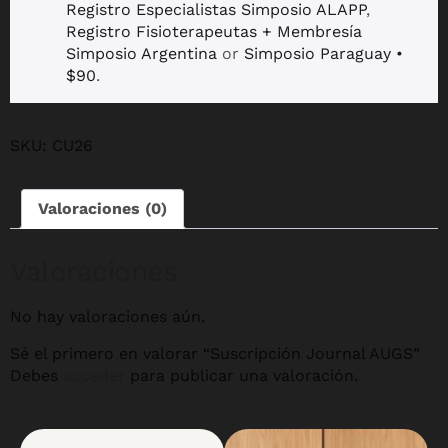
Registro Especialistas Simposio ALAPP
,
Registro Fisioterapeutas + Membresía
Simposio Argentina
or
Simposio Paraguay •
$90
.
SKU:
CU26
Valoraciones (0)
Valoraciones
No hay valoraciones aún.
Sé el primero en valorar “Suscripción Journal AUGS”
Debes
acceder
para publicar una valoración.